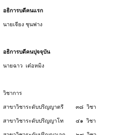
อธิการบดีคนแรก
นาย
เจียง ชุนฟาง
อธิการบดีคนปุจจุบัน
นายฉาว เต๋อหมิง
วิชาการ
สาขา
วิชาระดับปริญญาตรี
๓๘
วิชา
สาขาวิชาระดับปริญญาโท
๔๑
วิชา
สาขาวิชาระดับปริญญาเอก
๒๗
วิชา