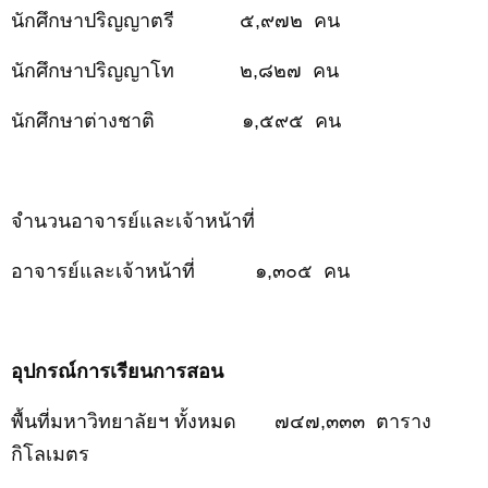
นักศึกษาปริญญาตรี
๕,๙๗๒
คน
นักศึกษาปริญญาโท ๒,๘๒๗ คน
นักศึกษาต่างชาติ
๑,๕๙๕
คน
จำนวนอาจารย์และเจ้าหน้าที่
อาจารย์และเจ้าหน้าที่
๑,๓๐๕
คน
อุปกรณ์การเรียนการสอน
พื้นที่มหาวิทยาลัยฯ ทั้งหมด
๗๔๗,๓๓๓
ตาราง
กิโลเมตร