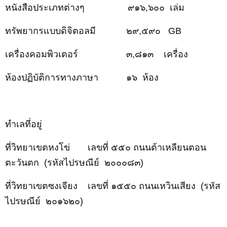
หนังสือประเภทต่างๆ
๙๑๖,๖๐๐
เล่ม
ทรัพยากรแบบดิจิตอลมี ๒๙,๕๙๐
GB
เครื่องคอมพิวเตอร์
๓,๘๑๓
เครื่อง
ห้องปฏิบัติการทางภาษา
๑๖
ห้อง
ทำเลที่อยู่
ที่วิทยาเขตหงโข่
เลขที่
๕๕๐
ถนนต้าเหลียนตอน
ตะวันตก
(รหัสไปรษณีย์
๒๐๐๐๘๓
)
ที่วิทยาเขตซงเจียง
เลขที่
๑๕๕๐
ถนนเหวินเสียง
(รหัส
ไปรษณีย์
๒๐๑๖๒๐
)