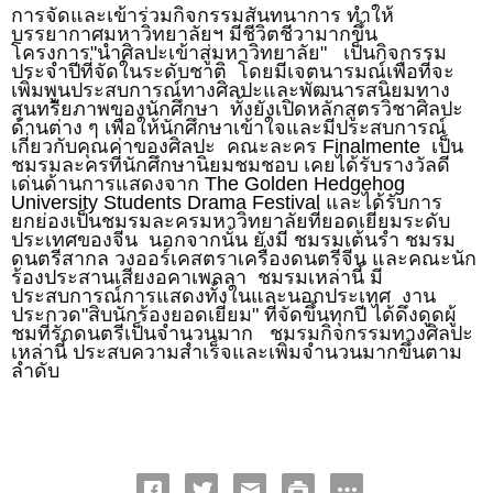
การจัดและเข้าร่วมกิจกรรมสันทนาการ ทำให้
บรรยากาศมหาวิทยาลัยฯ มีชีวิตชีวามากขึ้น
โครงการ"นำ
ศิลปะเข้าสู่มหาวิทยาลัย"
เป็นกิจกรรม
ประจำปีที่จัดในระดับชาติ
โดยมีเจตนารมณ์เพื่อที่จะ
เพิ่มพูนประสบการณ์ทางศิลปะและพัฒนารสนิยมทาง
สุนทรียภาพของนักศึกษา
ทั้งยังเปิดหลักสูตรวิชาศิลปะ
ด้านต่าง ๆ เพื่อให้นักศึกษาเข้าใจและมีประสบการณ์
เกี่ยวกับคุณค่าของศิลปะ
คณะละคร
Finalmente
เป็น
ชมรมละครที่นักศึกษานิยมชมชอบ เคยได้รับรางวัลดี
เด่นด้านการแสดงจาก
The Golden Hedgehog
University Students Drama Festival
และได้รับการ
ยกย่องเป็นชมรมละครมหาวิทยาลัยที่ยอดเยี่ยมระดับ
ประเทศของจีน
นอกจากนั้น ยังมี ชมรมเต้นรำ ชมรม
ดนตรีสากล วงออร์เคสตราเครื่องดนตรีจีน และคณะนัก
ร้องประสานเสียงอคาเพลลา
ชมรมเหล่านี้ มี
ประสบการณ์การแสดงทั้งในและนอกประเทศ
งาน
ประกวด"สิบนักร้องยอดเยี่ยม" ที่จัดขึ้นทุกปี ได้ดึงดูดผู้
ชมที่รักดนตรีเป็นจำนวนมาก
ชมรมกิจกรรมทางศิลปะ
เหล่านี้ ประสบความสำเร็จและเพิ่มจำนวนมากขึ้นตาม
ลำดับ