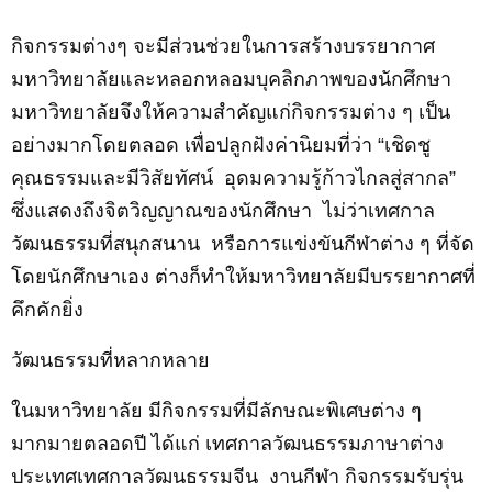
กิจกรรม
ต่างๆ จะมี
ส่วนช่วยในการสร้างบรรยากาศ
มหาวิทยาลัยและ
หลอกหลอม
บุคลิกภาพของนักศึกษา
ม
หาวิทยาลัยจึงให้ความสำคั
ญแก่
กิจกรรมต่าง ๆ
เป็น
อย่างมากโดยตลอด
เพื่อปลูกฝังค่านิยมที่ว่า “เชิดชู
คุณธรรมและมีวิสัยทัศน์
อุดมความรู้ก้าวไกลสู่สากล”
ซึ่งแสดงถึงจิตวิญญาณของนักศึกษา
ไม่ว่า
เทศกาล
วัฒนธรรมที่สนุกสน
าน
หรือ
การแข่งขันกีฬาต่าง ๆ
ที่
จัด
โดยนักศึกษา
เอง ต่างก็
ทำให้
มหาวิทยาลัยมีบรรยากาศที่
คึกคักยิ่ง
วัฒนธรรมที่หลากหลาย
ในมหาวิทยาลัย มีกิจกรรมที่มีลักษณะพิเศษต่าง ๆ
มากมายตลอดปี ได้แก่
เทศกาลวัฒนธรรมภาษาต่าง
ประเทศเทศกาลวัฒนธรรมจีน
งานกีฬา
กิจกรรมรับรุ่น