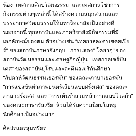
น้อง
เทศกาล
ศิลปวัฒนธรรม
และ
เทศกาล
วิชาการ
กิจกรรมต่างๆ
เ
หล่านี้ ได้สร้างความสนุกสนานและ
บรรยากาศวัฒนธรรมให้มหาวิทยาลัยเป็นอย่างดี
นอกจากนี้ ทุกสถาบันและภาควิชายังมีกิจกรรมที่มี
เอกลักษณ์ของตน ตัวอย่างเช่น
“
เทศกาลละครเชคสเปีย
ร์
”
ของสถาบันภาษาอังกฤษ
การแสดง" โคฮากุ" ของ
สถาบันวัฒนธรรมและเศรษฐกิจ
ญี่ปุ่น "
เทศกาลเซร์บัน
เตส" ของสถาบันยุโรปและละตินอเมริกันศึกษา
"
สัปดาห์วัฒนธรรมเยอรมัน"
ของคณะภาษาเยอรมัน
"
การแข่งขันทำภาพยนตร์เลียนแบบฝรั่งเศส" ของคณะ
ภาษาฝรั่งเศส
และ "การเต้นรำสวมหน้ากากแบบโวลก้า"
ของคณะภาษารัสเซีย
ล้วนได้รับความนิยมในหมู่
นักศึกษาเป็นอย่างมาก
ศิลปะและสุนทรียะ