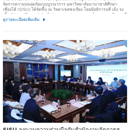
จัดการความปลอดภัยแบบบูรณาการ มหาวิทยาลัยนานาชาติศึกษา
เซี่ยงไฮ้ (SISU) ได้จัดขึ้น ณ วิทยาเขตซงเจียง โดยมีอธิการบดี เมิ่ง จง
เจี๋ย (Meng Zhongjie) เข้าร่วมและกล่าวสุนทรพจน์ และรองอธิการบดี
ดูรายละเอียดเพิ่มเติม
อี หย่งกัง (Yi Yonggang) เป็นประธานในที่ประชุม
SISU ลงนามความร่วมมือกับสำนักงานจัดการส