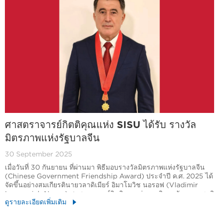
ศาสตราจารย์กิตติคุณแห่ง SISU ได้รับ รางวัล
มิตรภาพแห่งรัฐบาลจีน
30 September 2025
เมื่อวันที่ 30 กันยายน ที่ผ่านมา พิธีมอบรางวัลมิตรภาพแห่งรัฐบาลจีน
(Chinese Government Friendship Award) ประจำปี ค.ศ. 2025 ได้
จัดขึ้นอย่างสมเกียรตินายวลาดิเมียร์ อิมาโมวิช นอรอฟ (Vladimir
Imamovich Norov) ศาสตราจารย์กิตติคุณแห่งมหาวิทยาลัยนานาชาติ
ดูรายละเอียดเพิ่มเติม
ศึกษาเซี่ยงไฮ้ได้รับเกียรติยศอันสูงส่งนี้