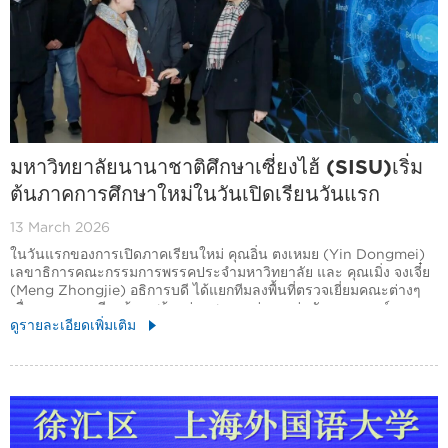
มหาวิทยาลัยนานาชาติศึกษาเซี่ยงไฮ้ (SISU)เริ่ม
ต้นภาคการศึกษาใหม่ในวันเปิดเรียนวันแรก
13 March 2026
ในวันแรกของการเปิดภาคเรียนใหม่ คุณอิ่น ตงเหมย (Yin Dongmei)
เลขาธิการคณะกรรมการพรรคประจำมหาวิทยาลัย และ คุณเมิ่ง จงเจี๋ย
(Meng Zhongjie) อธิการบดี ได้แยกทีมลงพื้นที่ตรวจเยี่ยมคณะต่างๆ
เพื่อดูแลความเรียบร้อย พร้อมร่วมพูดคุยอย่างอบอุ่นกับคณาจารย์และ
ดูรายละเอียดเพิ่มเติม
นักศึกษา