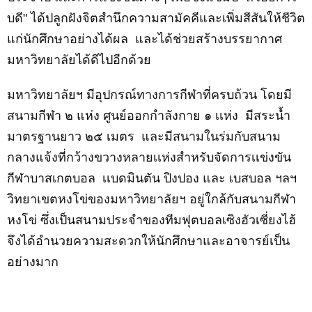
บดี"
ได้ปลูกฝังจิตสำนึกความสามัคคี
และ
เพิ่มสีสันให้ชีวิต
แก่
นักศึกษา
อย่างได้ผล
และ
ได้ช่วยสร้างบรรยากาศ
มหาวิทยาลัยได้ดีไปอีกด้วย
มหาวิทยาลัยฯ มี
อุปกรณ์ทางการกีฬาที่ครบถ้วน โดยมี
สนามกีฬา ๒ แห่ง ศูนย์ออกกำลังกาย ๑ เเห่ง
มี
สระน้ำ
มาตรฐานยาว ๒๕ เมตร
และมีสนามในร่มกับสนาม
กลางแจ้งที่กว้างขวางหลายเเห่งสำหรับจัดการเเข่งขัน
กีฬาบาสเกตบอล
เเบดมินตัน ปิงปอง และ เบสบอล ฯลฯ
วิทยาเ
ขต
หงโข่
ของมหาวิทยาลัยฯ อยู่ใกล้กับสนามกีฬา
หง
โ
ข่
ซึ่งเป็นสนามประจำของทีมฟุตบอลเซิงฮัวเซี่ยงไฮ้
จึง
ได้อำนวยความสะดวกให้นักศึกษาและ
อา
จารย์เป็น
อย่างมาก