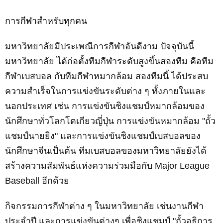
การกีฬาสำหรับทุกคน
มหาวิทยาลัยมีประเพณีการกีฬาอันดีงาม ปัจจุบัน
นี้
มหาวิทยาลัย
ได้ก่อตั้งทีม
กีฬา
ระดับสูงขึ้น
สองทีม
คือ
ทีม
กีฬาเบสบอล
กับทีมกีฬา
หมากล้อม
สองทีมนี้ ได้
ประสบ
ความสำเร็จในการแข่งขันระดับต่าง ๆ
ทั้ง
ภายในและ
นอกประเทศ เช่น การแข่งขันชิงแชมป์
หมากล้อมของ
นักศึกษาทั่วโลกโตเกียวญี่ปุ่น
การแข่งขันหมากล้อม "
ถั้ว
แชมป์
นายยิง"
และ
การแข่งขันชิงแชมป์เบสบอล
ของ
นักศึกษาจีนเป็นต้น ทีมเ
บสบอล
ของมหาวิทยาลัยยัง
ได้
สร้างความสัมพันธ์
แห่งความ
ร่วมมือกับ
Major League
Baseball
อีกด้วย
กิจกรรมการกีฬาต่าง ๆ
ใ
นมหาวิทยาลัย
เช่นงานกีฬา
ประจำปี และการแข่งขันต่างๆ เพื่อชิงแชมป์ "ถั้วอธิการ