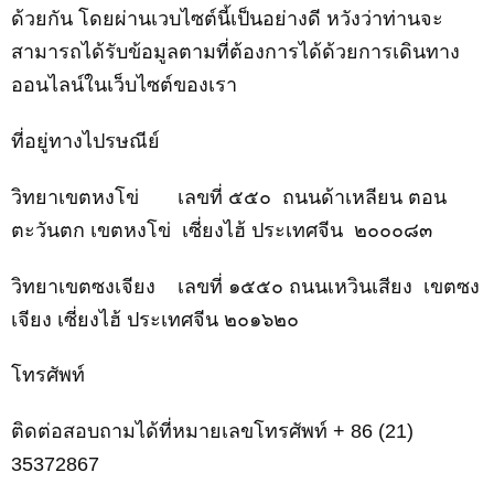
ด้วยกัน โดยผ่านเวบไซต์นี้เป็นอย่างดี หวังว่าท่านจะ
สามารถได้รับข้อมูลตามที่ต้องการได้ด้วยการเดินทาง
ออนไลน์ในเว็บไซต์ของเรา
ที่อยู่ทางไปรษณีย์
วิทยาเขตหงโข่
เลขที่ ๕๕๐
ถนนด้าเหลียน ตอน
ตะวันตก
เขตหงโข่
เซี่ยงไฮ้ ประเทศจีน
๒๐๐๐๘๓
วิทยาเขตซงเจียง เลขที่
๑๕๕๐
ถนนเหวินเสียง
เขตซง
เจียง เซี่ยงไฮ้ ประเทศจีน ๒๐๑๖๒๐
โทรศัพท์
ติดต่อสอบถามได้ที่
หมายเลขโทรศัพท์
+ 86 (21)
35372867