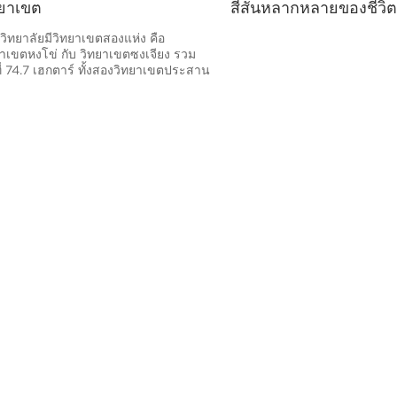
ทยาเขต
วิทยาลัยมีวิทยาเขตสองแห่ง คือ
ยาเขตหงโข่ กับ วิทยาเขตซงเจียง รวม
ที่ 74.7 เฮกตาร์ ทั้งสองวิทยาเขตประสาน
ันอย่างใกล้ชิด ทว่า แต่ละแห่งก็มี
ษณะพิเศษของตนเอง