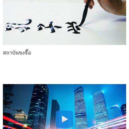
สถาบันขงจื๊อ