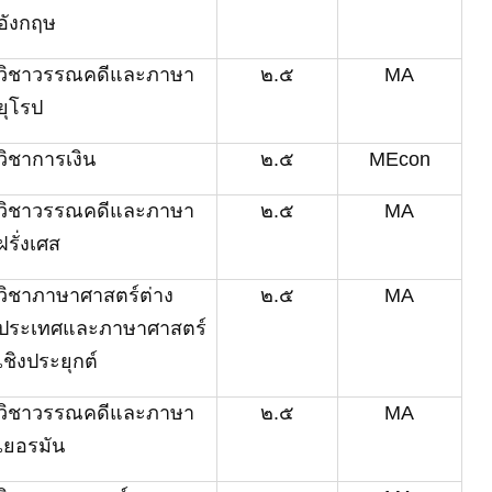
อังกฤษ
วิชา
วรรณคดีและภาษา
๒.๕
MA
ยุโรป
วิชาการเงิน
๒.๕
MEcon
วิชา
วรรณคดีและภาษา
๒.๕
MA
ฝรั่งเศส
วิชา
ภาษาศาสตร์ต่าง
๒.๕
MA
ประเทศและภาษาศาสตร์
เชิงประยุกต์
วิชา
วรรณคดีและภาษา
๒.๕
MA
เยอรมัน