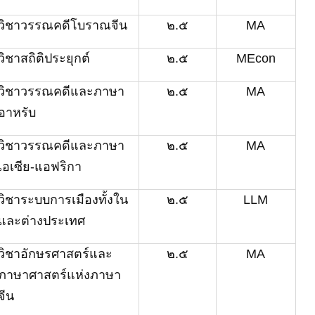
วิชาวรรณคดีโบราณจีน
๒.๕
MA
วิชาสถิติประยุกต์
๒.๕
MEcon
วิชา
วรรณคดีและภาษา
๒.๕
MA
อาหรับ
วิชา
วรรณคดีและภาษา
๒.๕
MA
เอเซีย
-
แอฟริกา
วิชา
ระบบการเมืองทั้งใน
๒.๕
LLM
และต่างประเทศ
วิชา
อักษรศาสตร์และ
๒.๕
MA
ภาษาศาสตร์แห่งภาษา
จีน