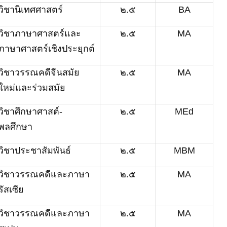
วิชานิเทศศาสตร์
๒.๕
BA
วิชาภาษาศาสตร์และ
๒.๕
MA
ภาษาศาสตร์เชิงประยุกต์
วิชาวรรณคดีจีนสมัย
๒.๕
MA
ใหม่และร่วมสมัย
วิชาศึกษาศาสต์
-
๒.๕
MEd
พลศึกษา
วิชาประชาสัมพันธ์
๒.๕
MBM
วิชา
วรรณคดีและภาษา
๒.๕
MA
รัสเซีย
วิชา
วรรณคดีและภาษา
๒.๕
MA