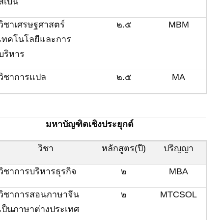
สเปน
วิชา
เศรษฐศาสตร์
๒.๕
MBM
เทคโนโลยีและการ
บริหาร
วิชาการแปล
๒.๕
MA
มหาบัญฑิตเชิงประยุกต์
วิชา
หลักสูตร(ปี)
ปริญญา
วิชาการบริหารธุรกิจ
๒
MBA
วิชา
การสอนภาษาจีน
๒
MTCSOL
เป็นภาษาต่างประเทศ