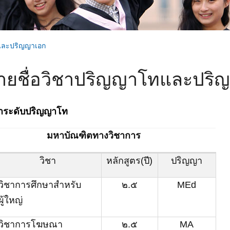
และปริญญาเอก
ายชื่อวิชาปริญญาโทและปริ
ชาระดับปริญญาโท
มหาบัณฑิตทางวิชาการ
วิชา
หลักสูตร(ปี)
ปริญญา
วิชา
การศึกษาสำหรับ
๒.๕
MEd
ผู้ใหญ่
วิชา
การโฆษณา
๒.๕
MA