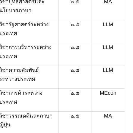
วิชายุทธศาสตร์และ
๒.๕
MA
นโยบายภาษา
วิชารัฐศาสตร์ระหว่าง
๒.๕
LLM
ประเทศ
วิชาการบริหารระหว่าง
๒.๕
LLM
ประเทศ
วิชาความสัมพันธ์
๒.๕
LLM
ระหว่างประเทศ
วิชาการค้าระหว่าง
๒.๕
MEcon
ประเทศ
วิชา
วรรณคดีและภาษา
๒.๕
MA
ญี่ปุ่น