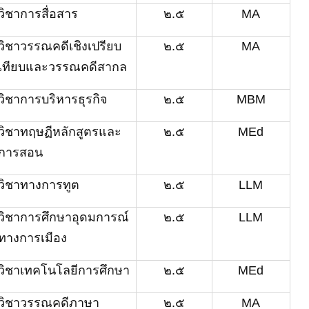
วิชาการสื่อสาร
๒.๕
MA
วิชาวรรณคดีเชิงเปรียบ
๒.๕
MA
เทียบและวรรณคดีสากล
วิชาการบริหารธุรกิจ
๒.๕
MBM
วิชาทฤษฏีหลักสูตรและ
๒.๕
MEd
การสอน
วิชาทางการทูต
๒.๕
LLM
วิชาการศึกษาอุดมการณ์
๒.๕
LLM
ทางการเมือง
วิชาเทคโนโลยีการศึกษา
๒.๕
MEd
วิชา
วรรณคดีภาษา
๒.๕
MA