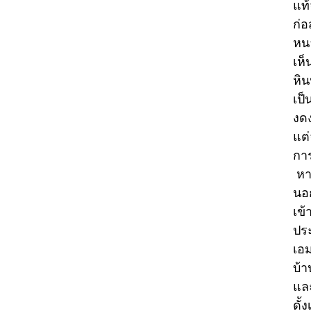
แท้
ก่อ
หนา
เห็
หิน
เป็
งดง
แต่
การ
หา
นอก
เข้
ประ
เอม
บ้า
และ
ดั้