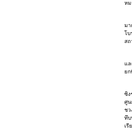
หม
หมู
มาก
โบ
สถ
ตัว
และ
ยกพ
ในฐ
ซิง
ศูน
ชวง
ทึบ
เร