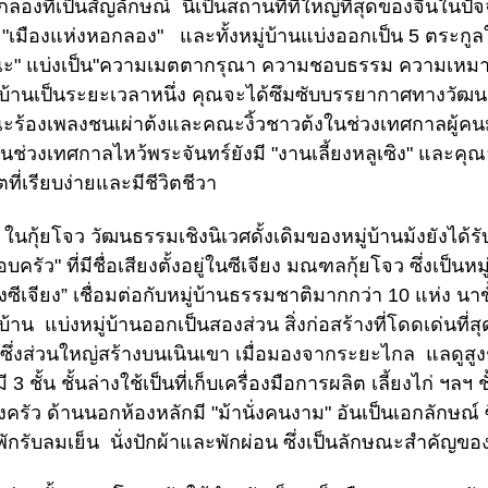
ลองที่เป็นสัญลักษณ์ นี่เป็นสถานที่ที่ใหญ่ที่สุดของจีนในปัจ
อ "เมืองแห่งหอกลอง" และทั้งหมู่บ้านแบ่งออกเป็น 5 ตระกูลใหญ่
ะ" แบ่งเป็น"ความเมตตากรุณา ความชอบธรรม ความเหมาะ
่บ้านเป็นระยะเวลาหนึ่ง คุณจะได้ซึมซับบรรยากาศทางวัฒนธรร
ร้องเพลงชนเผ่าต้งและคณะงิ้วชาวต้งในช่วงเทศกาลผู้คนมาร
 ในช่วงเทศกาลไหว้พระจันทร์ยังมี "งานเลี้ยงหลูเซิง" และค
ิตที่เรียบง่ายและมีชีวิตชีวา
ุ้ยโจว วัฒนธรรมเชิงนิเวศดั้งเดิมของหมู่บ้านม้งยังได้รับก
บครัว" ที่มีชื่อเสียงตั้งอยู่ในซีเจียง มณฑลกุ้ยโจว ซึ่งเป็นห
งซีเจียง” เชื่อมต่อกับหมู่บ้านธรรมชาติมากกว่า 10 แห่ง น
่บ้าน แบ่งหมู่บ้านออกเป็นสองส่วน สิ่งก่อสร้างที่โดดเด่นที่สุ
ซึ่งส่วนใหญ่สร้างบนเนินเขา เมื่อมองจากระยะไกล แลดูสูงช
ี 3 ชั้น ชั้นล่างใช้เป็นที่เก็บเครื่องมือการผลิต เลี้ยงไก่ ฯล
งครัว ด้านนอกห้องหลักมี "ม้านั่งคนงาม" อันเป็นเอกลักษณ์ ซึ
งพักรับลมเย็น นั่งปักผ้าและพักผ่อน ซึ่งเป็นลักษณะสำคัญ