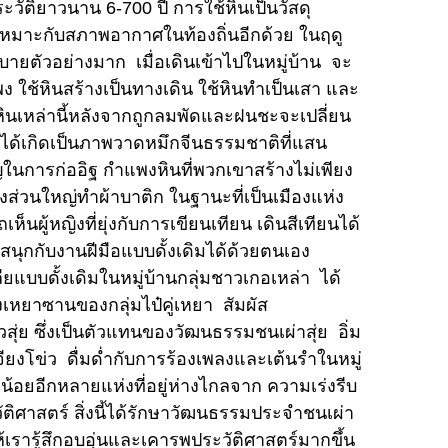
ะวัติยาวนาน 6-700 ปี การใช้หินเป็นวัสดุ
ละเหมาะกับสภาพอากาศในท้องถิ่นอีกด้วย ในฤดู
ยตัวอย่างมาก เมื่อเดินเข้าไปในหมู่บ้าน จะ
พง ใช้หินสร้างเป็นทางเดิน ใช้หินทำเป็นเสา และ
ยหินเหล่านี้หลังจากถูกลมพัดและฝนชะจะเปลี่ยน
าม ได้เกิดเป็นภาพวาดหมึกจีนธรรมชาติที่แสน
ในการก่ออิฐ กำแพงหินที่พวกเขาสร้างไม่เพียง
ิงส่วนใหญ่ทำผ้าบาติก ในฐานะที่เป็นเมืองแห่ง
ผู้หญิงที่ยุ่งกับการเขียนเทียน เดินสีเทียนได้
ุกกับงานฝีมือแบบดั้งเดิมได้ด้วยตนเอง
ยแบบดั้งเดิมในหมู่บ้านกลุ่มชาวเกอเหล่า ได้
ืองเหยาซานของกลุ่มไป๋คู่เหยา สัมผัส
ย ซึ่งเป็นตัวแทนของวัฒนธรรมชนเผ่าสุ่ย อิ่ม
เจียงโข่ว ดื่มด่ำกับการร้องเพลงและเต้นรำในหมู่
่มน้อยอีกหลายแห่งที่อยู่ห่างไกลจาก ความเร่งรีบ
ิศาสตร์ สิ่งนี้ได้รักษาวัฒนธรรมประจำชนเผ่า
ห้เรารู้สึกอบอุ่นและเคารพประวัติศาสตร์มากขึ้น