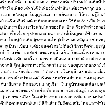
จริงสมกับชื่อ ตามคำบอกเล่าของคนท้องถิ่น หมู่บ้านหินมีปร
สร้างไม่เพียงแต่หาได้ในท้องถิ่นเท่านั้น แต่ยังราคาถูก แ
วอากาศอบอุ่น ในฤดูร้อนอากาศเย็นสบาย ให้ความรู้สึกสบา
นบ้านเรือนที่สร้างด้วยหินทุกหนทุกแห่ง ใช้หินสร้างเป็นกำแ
ปูเป็นกระเบื้อง เหมือนกับโลกของหิน บ้านเรือนที่สร้างด้ว
นสีขาวขึ้นเรื่อย ๆ ประกอบกับฉากหลังที่เป็นภูเขาสีฟ้าคร
าม ในหมู่บ้านหิน ผู้ชายส่วนใหญ่เป็นช่างก่ออิฐและชำนาญ
จะดูเป็นระเบียบ แต่ยังมั่นคงโดยไม่ต้องใช้กาวติดหิน ผู้หญ
ทำผ้าบาติก บนสะพานของหมู่บ้านหิน ริมแม่น้ำจะสามารถเห็น
กนักท่องเที่ยวสนใจ สามารถลงมือออกแบบทำผ้าบาติกและสน
จากนี้ ผู้คนยังสามารถลิ้มรสกลิ่นหอมของซุปชาดอกคามีเลี
าร่วม"งานเลี้ยงอ๋องเหยา " ที่อลังการในหมู่บ้านลาเพี่ยน เม
สบการณ์ระบำกลองสำริดของหมู่บ้านเปาเหมาของกลุ่มชาวสุ่
กับ "สิบจานเด็ดของชนเผ่าถู่เจีย” ในหมู่บ้านหยุนเฉ่อ เขต
นม๋าถังเก๋อจียของชาวเก๋อเจีย นอกจากนี้ยังมีหมู่บ้านชนกลุ
วุ่นวายของเมือง ในแม่น้ำสายยาวแห่งการพัฒนาทางประวัต
งเดิมที่อุดมสมบูรณ์และมีสีสันสำหรับสังคมสมัยใหม่และทำใ