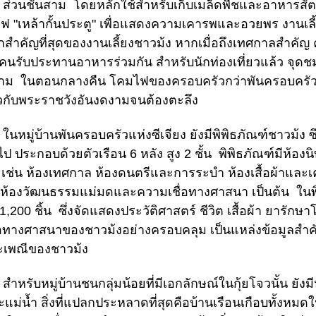
นชั้นสาม โดยหลักใช้สำหรับเก็บเมล็ดพืชและอาหารสัตว์ 
ร์ฟ "เหล้ากั้นประตู" เพื่อแสดงความเคารพและอวยพร งานเล
กสำคัญที่สุดของงานเลี้ยงชาวม้ง หากเมื่อถึงเทศกาลสำคัญ ค
คนรับประทานอาหารร่วมกัน สำหรับนักท่องเที่ยวแล้ว จุดชม
ตาม ในตอนกลางคืน โคมไฟของครอบครัวกว่าพันครอบครัวถู
วกับพระราชวังอันงดงามจนต้องตะลึง
มู่บ้านพันครอบครัวแห่งซีเจียง ยังมีพิพิธภัณฑ์ชาวม้ง ซึ่ง
วไป ประกอบด้วยตัวเรือน 6 หลัง สูง 2 ชั้น พิพิธภัณฑ์มีห้องน
 เช่น ห้องเทศกาล ห้องดนตรีและการระบำ ห้องเสื้อผ้าและ
ง ห้องวัฒนธรรมแม่มดและความเชื่อทางศาสนา เป็นต้น ใน
 1,200 ชิ้น ซึ่งจัดแสดงประวัติศาสตร์ ชีวิต เสื้อผ้า ย
่อทางศาสนาของชาวม้งอย่างครอบคลุม เป็นแหล่งข้อมูลสำคัญเพื
ะเพณีของชาวม้ง
รับหมู่บ้านชนกลุ่มน้อยที่มีเอกลักษณ์ในกุ้ยโจวนั้น ยังมีห
แม่น้ำ สิ่งที่แปลกประหลาดที่สุดคือบ้านเรือนเกือบทั้งหมดในห