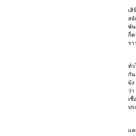
ส่ว
เสิ
สลั
พัน
ก็
รา
ในห
ทั่
กัน
ม้
ว่า
เชื
ปร
สำห
และ