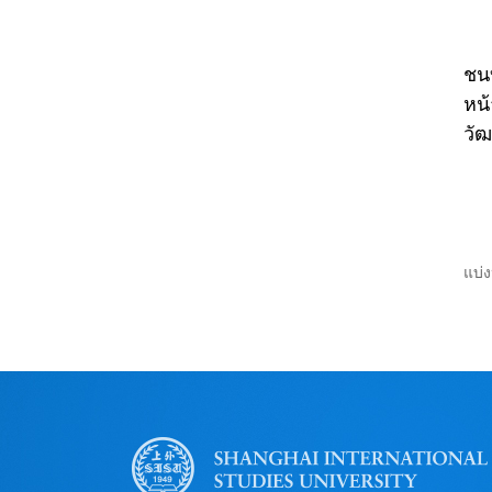
วัฒ
ชนบ
หน้
วั
แบ่