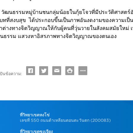
นธรรมหมู่บ้านชนกลุ่มน้อยในกุ้ยโจวที่มีประวัติศาสตร์อั
ทที่สงบสุข ได้ประกอบขึ้นเป็นภาพอันงดงามของความเป็นหน
าต่างทางจิตวิญญาณให้กับผู้คนที่วุ่นวายในสังคมสมัยใหม่
ฒนธรรม แสวงหาอิสรภาพทางจิตวิญญาณของตนเอง
(จาก วารสารสถา
งปันข้อความ:
ที่วิทยาเขตหงโข่
เลขที่ 550 ถนนต้าเหลียนตอนตะวันตก (200083)
ที่วิทยาเขตซงเจียง