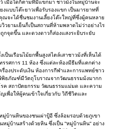
เมื่อใดก็ตามที่มีแขกมา ชาวม้งในหมู่บ้านจะ
ี้ยงแบบโต๊ะยาวเพื่อรับรองแขก เป็นมารยาทที่
ุณจะได้ชื่นชมงานเลี้ยงโต๊ะใหญ่ที่ซึ่งผู้คนหลาย
วิวยามเย็นก็เป็นสถานที่ห้ามพลาดไม่ว่าอย่างไร
กจุดขึ้น และดวงดาวก็ส่องแสงระยิบระยับ
เป็นเรือนไม้ยกพื้นสูงสไตล์เสาชาวม้งที่เห็นได้
ิทรรศการ 11 ห้อง ซึ่งแต่ละห้องมีธีมที่แตกต่าง
เครื่องประดับเงิน ห้องการกีฬาและการแพทย์ชาว
พิพิธภัณฑ์มีวัตถุโบราณจากวัฒนธรรมม้งมากก
ารักษาโรค สถาปัตยกรรม วัฒนธรรมแม่มด และความ
่อให้ผู้คนเข้าใจเกี่ยวกับ วิถีชีวิตและ
มู่บ้านหินของชนเผ่าปู้อี ซึ่งล้อมรอบด้วยภูเขา
มู่บ้านสร้างด้วยหิน ซึ่งเป็น "หมู่บ้านหิน" อย่าง