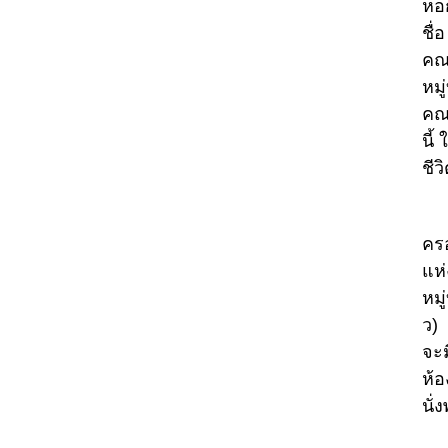
หอก
ชื่
คณ
หมู
คณะ
นี้
ชีว
ในก
ครอ
แห่
หมู
ว) 
จะม
ห้อ
นั่