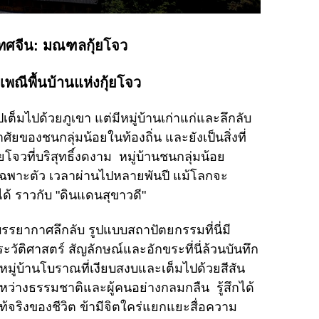
ศจีน: มณฑลกุ้ยโจว
พณีพื้นบ้านแห่งกุ้ยโจว
ต็มไปด้วยภูเขา แต่มีหมู่บ้านเก่าแก่และลึกลับ
ู่อาศัยของชนกลุ่มน้อยในท้องถิ่น และยังเป็นสิ่งที่
วที่บริสุทธิ์งดงาม หมู่บ้านชนกลุ่มน้อย
ษณ์เฉพาะตัว เวลาผ่านไปหลายพันปี แม้โลกจะ
ด้ ราวกับ "ดินแดนสุขาวดี"
งบรรยากาศลึกลับ รูปแบบสถาปัตยกรรมที่นี่มี
ระวัติศาสตร์ สัญลักษณ์และอักขระที่นี่ล้วนบันทึก
มู่บ้านโบราณที่เงียบสงบและเต็มไปด้วยสีสัน
ะหว่างธรรมชาติและผู้คนอย่างกลมกลืน รู้สึกได้
ท้จริงของชีวิต ข้ามีจิตใคร่แยกแยะสื่อความ