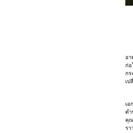
"ฝน
อาย
ก่อ
กระ
เปล
เมื
เอก
ตำน
คุณ
ราว