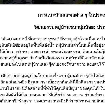
การแนะนำมณฑลต่าง ๆ ในประเท
วัฒนธรรมหมู่บ้านชนกลุ่มน้อย: ประเ
แปดแดดสี่ ที่เขาทางขรุขระ" ที่ราบสูงกุ้ยโจวเมื่อมองไปเ
ุนับพันปีซ่อนอยู่ในพื้นที่แอ่งน้ำ หมู่บ้านเหล่านี้เป็นพื้นที่อย
ให้เกิด การรักษา และการถ่ายทอดวัฒนธรรม ดินแดนในกุ้ยโจ
จายอยู่ทั่วภูเขา ก่อตัวเป็นวัฒนธรรมหมู่บ้านที่มีเอกลัก
ี่ยนแปลงไป แต่หมู่บ้านและผู้คนยังคงรักษาความสงบสุขไว้ไ
่อก้าวเข้าสู่หมู่บ้านโบราณครั้งแรก ผู้คนมักจะรู้สึกได้ถึ
ลักษณ์อย่างยิ่ง อิฐและกระเบื้องทุกก้อนที่นี่มีกลิ่นอายของป
านโบราณ นี่คือสถานที่ที่ทำให้คุณลืมปัญหาของคุณได้ ในห
จะสัมผัสได้ถึงความหมาย "ที่แท้จริง" ของการอยู่ร่วมกันร
กับบทกวี "ร่ำสุรา" ของเถาหยวนหมิงที่ว่า “ความหมายอันแ