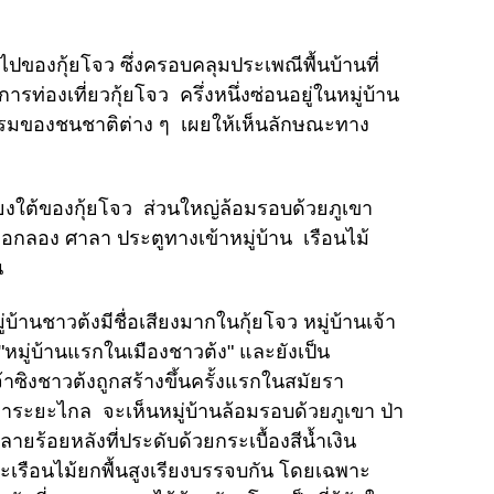
ของกุ้ยโจว ซึ่งครอบคลุมประเพณีพื้นบ้านที่
องเที่ยวกุ้ยโจว ครึ่งหนึ่งซ่อนอยู่ในหมู่บ้าน
ธรรมของชนชาติต่าง ๆ เผยให้เห็นลักษณะทาง
ยงใต้ของกุ้ยโจว ส่วนใหญ่ล้อมรอบด้วยภูเขา
อกลอง ศาลา ประตูทางเข้าหมู่บ้าน เรือนไม้
น
่บ้านชาวต้งมีชื่อเสียงมากในกุ้ยโจว หมู่บ้านเจ้า
นะ "หมู่บ้านแรกในเมืองชาวต้ง" และยังเป็น
าซิงชาวต้งถูกสร้างขึ้นครั้งแรกในสมัยรา
การะยะไกล จะเห็นหมู่บ้านล้อมรอบด้วยภูเขา ป่า
ายร้อยหลังที่ประดับด้วยกระเบื้องสีน้ำเงิน
รือนไม้ยกพื้นสูงเรียงบรรจบกัน โดยเฉพาะ