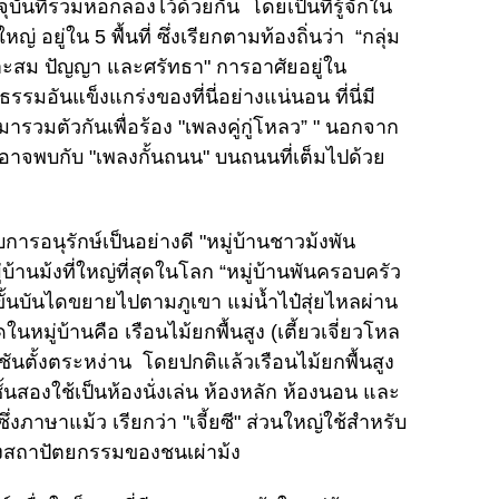
จุบันที่รวมหอกลองไว้ด้วยกัน โดยเป็นที่รู้จักใน
 อยู่ใน 5 พื้นที่ ซึ่งเรียกตามท้องถิ่นว่า “กลุ่ม
สม ปัญญา และศรัทธา" การอาศัยอยู่ใน
มอันแข็งแกร่งของที่นี่อย่างแน่นอน ที่นี่มี
วมตัวกันเพื่อร้อง "เพลงคู่กู่โหลว” " นอกจาก
ุณอาจพบกับ "เพลงกั้นถนน" บนถนนที่เต็มไปด้วย
ารอนุรักษ์เป็นอย่างดี "หมู่บ้านชาวม้งพัน
มู่บ้านม้งที่ใหญ่ที่สุดในโลก “หมู่บ้านพันครอบครัว
าขั้นบันไดขยายไปตามภูเขา แม่น้ำไป๋สุ่ยไหลผ่าน
ดในหมู่บ้านคือ เรือนไม้ยกพื้นสูง (เตี้ยวเจี่ยวโหล
ันตั้งตระหง่าน โดยปกติแล้วเรือนไม้ยกพื้นสูง
ฯ ชั้นสองใช้เป็นห้องนั่งเล่น ห้องหลัก ห้องนอน และ
่งภาษาแม้ว เรียกว่า "เจี้ยซี" ส่วนใหญ่ใช้สำหรับ
ของสถาปัตยกรรมของชนเผ่าม้ง