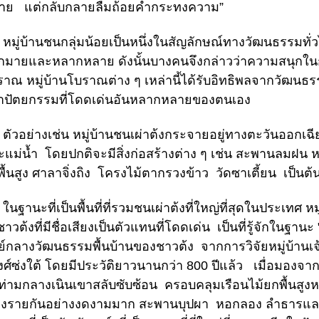
าย แต่กลับกลายลืมถ้อยคำกระทงความ”
่บ้านชนกลุ่มน้อยเป็นหนึ่งในสัญลักษณ์ทางวัฒนธรรมทั่วไป
มายและหลากหลาย ดังนั้นบางคนจึงกล่าวว่าความสนุกในการท่
ราณ หมู่บ้านโบราณต่าง ๆ เหล่านี้ได้รับอิทธิพลจากวัฒน
าปัตยกรรมที่โดดเด่นอันหลากหลายของตนเอง
อย่างเช่น หมู่บ้านชนเผ่าต้งกระจายอยู่ทางตะวันออกเฉี
แม่น้ำ โดยปกติจะมีสิ่งก่อสร้างต่าง ๆ เช่น สะพานลมฝน ห
ื้นสูง ศาลาจิ่งถิง โครงไม้ตากรวงข้าว วัดซาเตี้ยน เป็นต้
านะที่เป็นพื้นที่ที่รวมชนเผ่าต้งที่ใหญ่ที่สุดในประเทศ หมู
ชาวต้งที่มีชื่อเสียงเป็นตัวแทนที่โดดเด่น เป็นที่รู้จักในฐา
ย์กลางวัฒนธรรมพื้นบ้านของชาวต้ง จากการวิจัยหมู่บ้านเจ้
ศ์ซ่งใต้ โดยมีประวัติยาวนานกว่า 800 ปีแล้ว เมื่อมองจา
ท่ามกลางเนินเขาสลับซับซ้อน ครอบคลุมเรือนไม้ยกพื้นสูงหล
ียงรายกันอย่างงดงามมาก สะพานบุปผา หอกลอง ลำธารและเ