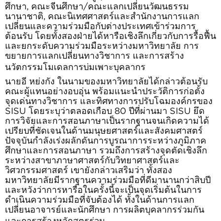
ศึกษา
,
คณะจีนศึกษา
/
คณะแลกเปลี่ยนวัฒนธรรม
นานาชาติ
,
คณะนิเทศศาสตร์และสำนักงานการแลก
เปลี่ยนและความร่วมมือกับต่างประเทศเข้าร่วมการ
ต้อนรับ โดยทั้งสองฝ่ายได้หารือเชิงลึกเกี่ยวกับการรื้อฟื้น
และยกระดับความร่วมมือระหว่างมหาวิทยาลัย การ
ขยายการแลกเปลี่ยนทางวิชาการ และการสร้าง
นวัตกรรมโมเดลการบ่มเพาะบุคลากร
นายอี หย่งกัง ในนามของมหาวิทยาลัยได้กล่าวต้อนรับ
คณะผู้แทนอย่างอบอุ่น พร้อมแนะนำประวัติการก่อตั้ง
จุดเด่นทางวิชาการ และทิศทางการปรับโฉมองค์กรของ
SISU
โดยระบุว่าตลอดเกือบ
80
ปีที่ผ่านมา
SISU
ยึด
การวิจัยและการสอนภาษาเป็นรากฐานจนเกิดความได้
เปรียบที่ชัดเจนในด้านมนุษยศาสตร์และสังคมศาสตร์
ปัจจุบันกำลังเร่งผลักดันการบูรณาการระหว่างภูมิภาค
ศึกษาและการสอนภาษา รวมถึงการสร้างจุดตัดเชิงลึก
ระหว่างสาขาภาษาศาสตร์กับวิทยาศาสตร์และ
วิศวกรรมศาสตร์ เขายังกล่าวเสริมว่า ทั้งสอง
มหาวิทยาลัยมีรากฐานความร่วมมือที่ดีมานานกว่าสิบปี
และหวังว่าการหารือในครั้งนี้จะเป็นจุดเริ่มต้นในการ
ดำเนินความร่วมมือที่จับต้องได้ ทั้งในด้านการแลก
เปลี่ยนอาจารย์และนักศึกษา การผลิตบุคลากรร่วมกัน